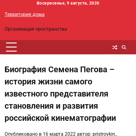
Перейти
Воскресенье, 9 августа, 2026
к
Территория дома
содержимому
Организация пространства
Биография Семена Пегова –
история жизни самого
известного представителя
становления и развития
российской кинематографии
Опубликовано в
16 марта 2022
автор:
pristroykin_