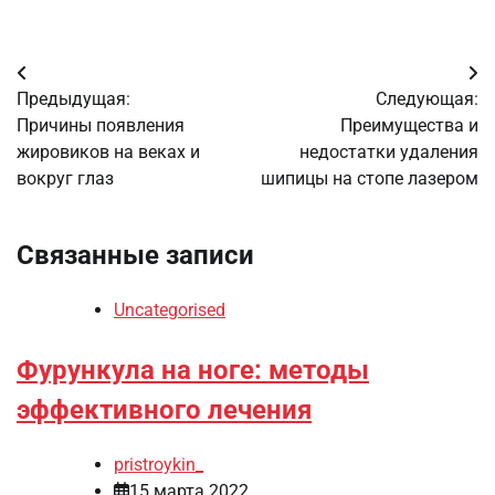
Навигация
Предыдущая:
Следующая:
по
Причины появления
Преимущества и
жировиков на веках и
недостатки удаления
записям
вокруг глаз
шипицы на стопе лазером
Связанные записи
Uncategorised
Фурункула на ноге: методы
эффективного лечения
pristroykin_
15 марта 2022