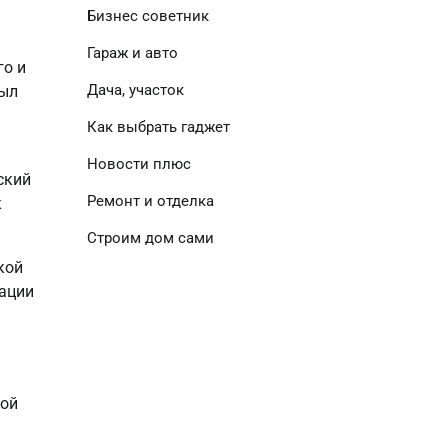
Бизнес советник
Гараж и авто
го и
Дача, участок
был
Как выбрать гаджет
Новости плюс
ский
Ремонт и отделка
к
Строим дом сами
кой
зации
кой