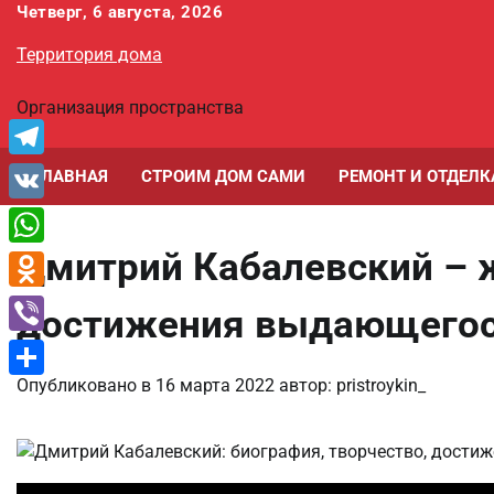
Перейти
Четверг, 6 августа, 2026
к
Территория дома
содержимому
Организация пространства
Telegram
ГЛАВНАЯ
СТРОИМ ДОМ САМИ
РЕМОНТ И ОТДЕЛК
VK
Дмитрий Кабалевский – ж
WhatsApp
Odnoklassniki
достижения выдающегос
Viber
Опубликовано в
16 марта 2022
автор:
pristroykin_
Отправить