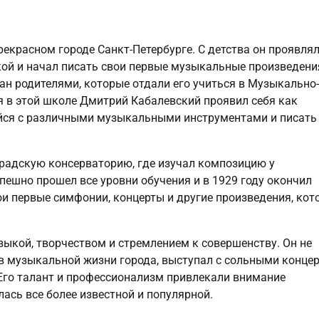
екрасном городе Санкт-Петербурге. С детства он проявля
ой и начал писать свои первые музыкальные произведени
ан родителями, которые отдали его учиться в Музыкально-
я в этой школе Дмитрий Кабалевский проявил себя как
йся с различными музыкальными инструментами и писать
радскую консерваторию, где изучал композицию у
ешно прошел все уровни обучения и в 1929 году окончил
ои первые симфонии, концерты и другие произведения, кот
ыкой, творчеством и стремлением к совершенству. Он не
л в музыкальной жизни города, выступал с сольными конце
 Его талант и профессионализм привлекали внимание
ась все более известной и популярной.