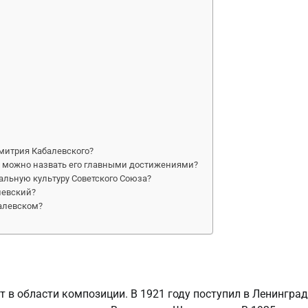
митрия Кабалевского?
 можно назвать его главными достижениями?
льную культуру Советского Союза?
левский?
алевском?
т в области композиции. В 1921 году поступил в Ленингра