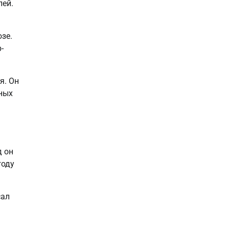
лей.
зе.
-
я. Он
ных
д он
году
сал