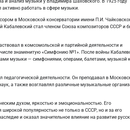
а и анализ музыки у Владимира Шаховского. В 1925 году
 активно работать в сфере музыки.
ессором в Московской консерватории имени П.И. Чайковско
й Кабалевский стал членом Союза композиторов СССР и 
аствовал в комсомольской и партийной деятельности и
м числе знаменитую «Симфонию №1». После войны Кабалев
ми музыки — симфониями, операми, балетами, музыкой 
л педагогической деятельности. Он преподавал в Московс
наук, а также возглавлял различные музыкальные органи
ческим духом, яркостью и эмоциональностью. Его
широкой популярностью не только в СССР, но и за его
аследие и оказал значительное влияние на развитие русс