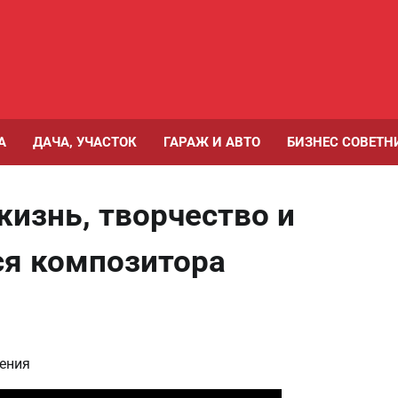
А
ДАЧА, УЧАСТОК
ГАРАЖ И АВТО
БИЗНЕС СОВЕТН
изнь, творчество и
я композитора