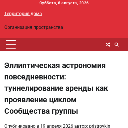
Перейти
Суббота, 8 августа, 2026
к
Территория дома
содержимому
Организация пространства
Эллиптическая астрономия
повседневности:
туннелирование аренды как
проявление циклом
Сообщества группы
Опубликовано в
19 апреля 2026
автор:
pristroykin_