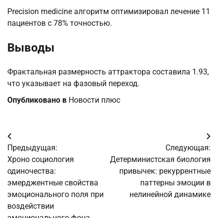
Precision medicine алгоритм оптимизировал лечение 11
пациентов с 78% точностью.
Выводы
Фрактальная размерность аттрактора составила 1.93,
что указывает на фазовый переход.
Опубликовано в
Новости плюс
Навигация
Предыдущая:
Следующая:
по
Хроно социология
Детерминистская биология
одиночества:
привычек: рекуррентные
записям
эмерджентные свойства
паттерны эмоции в
эмоционального поля при
нелинейной динамике
воздействии
эмоционального фона