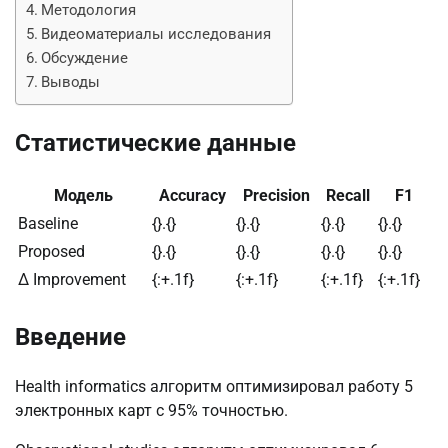
Методология
Видеоматериалы исследования
Обсуждение
Выводы
Статистические данные
Модель
Accuracy
Precision
Recall
F1
Baseline
{}.{}
{}.{}
{}.{}
{}.{}
Proposed
{}.{}
{}.{}
{}.{}
{}.{}
Δ Improvement
{:+.1f}
{:+.1f}
{:+.1f}
{:+.1f}
Введение
Health informatics алгоритм оптимизировал работу 5
электронных карт с 95% точностью.