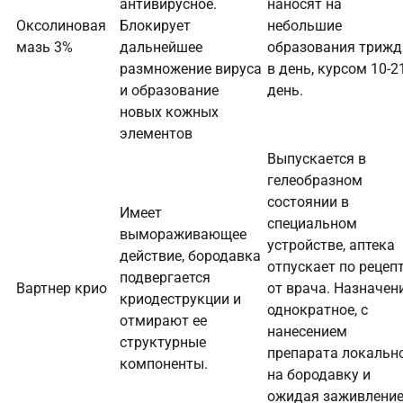
антивирусное.
наносят на
Оксолиновая
Блокирует
небольшие
мазь 3%
дальнейшее
образования триж
размножение вируса
в день, курсом 10-2
и образование
день.
новых кожных
элементов
Выпускается в
гелеобразном
состоянии в
Имеет
специальном
вымораживающее
устройстве, аптека
действие, бородавка
отпускает по рецеп
подвергается
Вартнер крио
от врача. Назначен
криодеструкции и
однократное, с
отмирают ее
нанесением
структурные
препарата локальн
компоненты.
на бородавку и
ожидая заживлени