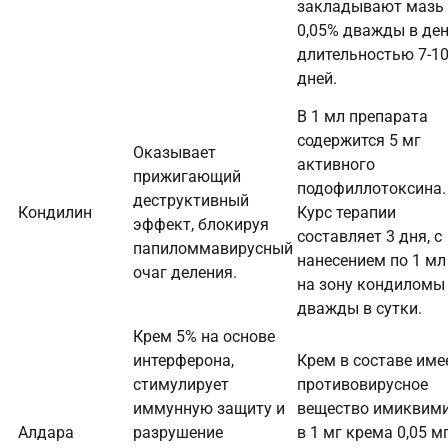
закладывают мазь
0,05% дважды в ден
длительностью 7-1
дней.
В 1 мл препарата
содержится 5 мг
Оказывает
активного
прижигающий
подофиллотоксина.
деструктивный
Кондилин
Курс терапии
эффект, блокируя
составляет 3 дня, с
папиломмавирусный
нанесением по 1 мл
очаг деления.
на зону кондиломы
дважды в сутки.
Крем 5% на основе
интерферона,
Крем в составе име
стимулирует
противовирусное
иммунную защиту и
вещество имиквим
Алдара
разрушение
в 1 мг крема 0,05 мг