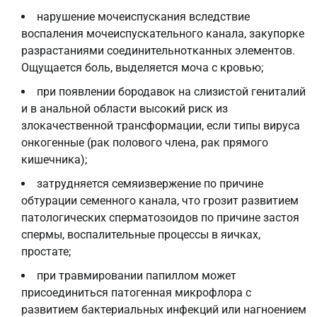
нарушение мочеиспускания вследствие
воспаления мочеиспускательного канала, закупорке
разрастаниями соединительнотканных элементов.
Ощущается боль, выделяется моча с кровью;
при появлении бородавок на слизистой гениталий
и в анальной области высокий риск из
злокачественной трансформации, если типы вируса
онкогенные (рак полового члена, рак прямого
кишечника);
затрудняется семяизвержение по причине
обтурации семенного канала, что грозит развитием
патологических сперматозоидов по причине застоя
спермы, воспалительные процессы в яичках,
простате;
при травмировании папиллом может
присоединиться патогенная микрофлора с
развитием бактериальных инфекций или нагноением