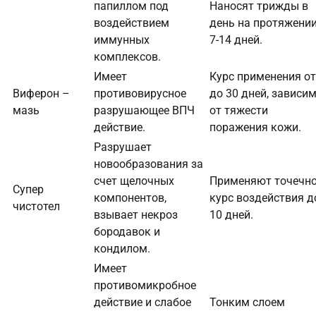
папиллом под
Наносят трижды в
воздействием
день на протяжени
иммунных
7-14 дней.
комплексов.
Имеет
Курс применения от
Виферон –
противовирусное
до 30 дней, зависи
мазь
разрушающее ВПЧ
от тяжести
действие.
поражения кожи.
Разрушает
новообразования за
счет щелочных
Применяют точечно
Супер
компонентов,
курс воздействия д
чистотел
взывает некроз
10 дней.
бородавок и
кондилом.
Имеет
противомикробное
действие и слабое
Тонким слоем