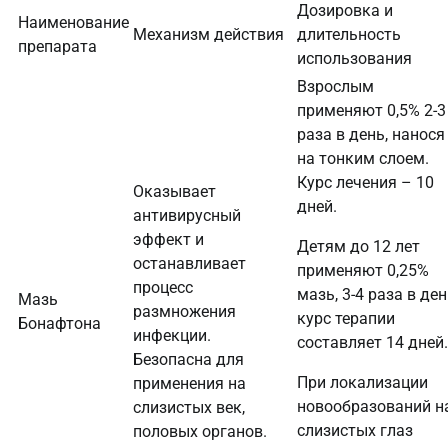
Дозировка и
Наименование
Механизм действия
длительность
препарата
использования
Взрослым
применяют 0,5% 2-3
раза в день, нанося
на тонким слоем.
Курс лечения – 10
Оказывает
дней.
антивирусный
эффект и
Детям до 12 лет
останавливает
применяют 0,25%
процесс
мазь, 3-4 раза в ден
Мазь
размножения
курс терапии
Бонафтона
инфекции.
составляет 14 дней.
Безопасна для
При локализации
применения на
новообразований н
слизистых век,
слизистых глаз
половых органов.