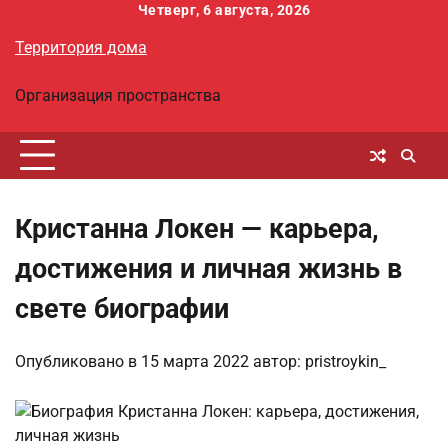
Перейти
Четверг, 6 августа, 2026
к
Территория дома
содержимому
Организация пространства
Кристанна Локен — карьера,
достижения и личная жизнь в
свете биографии
Опубликовано в
15 марта 2022
автор:
pristroykin_