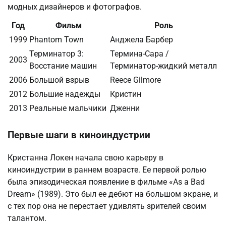
модных дизайнеров и фотографов.
Год
Фильм
Роль
1999
Phantom Town
Анджела Барбер
Терминатор 3:
Термина-Сара /
2003
Восстание машин
Терминатор-жидкий металл
2006
Большой взрыв
Reece Gilmore
2012
Большие надежды
Кристин
2013
Реальные мальчики
Дженни
Первые шаги в киноиндустрии
Кристанна Локен начала свою карьеру в
киноиндустрии в раннем возрасте. Ее первой ролью
была эпизодическая появление в фильме «As a Bad
Dream» (1989). Это был ее дебют на большом экране, и
с тех пор она не перестает удивлять зрителей своим
талантом.