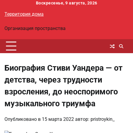
Перейти
Воскресенье, 9 августа, 2026
к
Территория дома
содержимому
Организация пространства
Биография Стиви Уандера — от
детства, через трудности
взросления, до неоспоримого
музыкального триумфа
Опубликовано в
15 марта 2022
автор:
pristroykin_