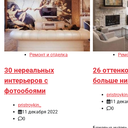
Ремонт и отделка
Ремо
30 нереальных
26 оттенк
интерьеров с
больше ни
фотообоями
pristroykin
11 дека
pristroykin_
0
11 декабря 2022
0
Бежевые интерь