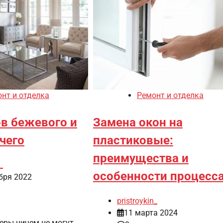
нт и отделка
Ремонт и отделка
ов бежевого и
Замена окон на
чего
пластиковые:
преимущества и
_
особенности процесс
бря 2022
pristroykin_
11 марта 2024
еры ничем не могут