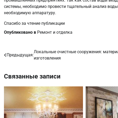
промышленных предприятиях. Так как состав воды везд
системы, необходимо провести тщательный анализ воды.
необходимую аппаратуру.
Спасибо за чтение публикации
Опубликовано в
Ремонт и отделка
Локальные очистные сооружения: матери
Навигация
Предыдущая:
изготовления
по
записям
Связанные записи