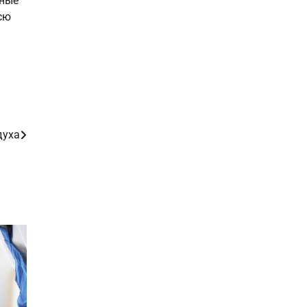
ьные
сю
духа