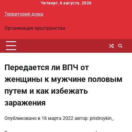
Перейти
Четверг, 6 августа, 2026
к
Территория дома
содержимому
Организация пространства
Передается ли ВПЧ от
женщины к мужчине половым
путем и как избежать
заражения
Опубликовано в
16 марта 2022
автор:
pristroykin_