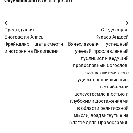
Опубликовано в
Uncategorised
Навигация
Предыдущая:
Следующая:
по
Биография Алисы
Кураев Андрей
Фрейндлих — дата смерти
Вячеславович — успешный
записям
и история на Википедии
ученый, прославленный
публицист и ведущий
православный богослов.
Познакомьтесь с его
удивительной жизнью,
несгибаемой
целеустремленностью и
глубокими достижениями
в области религиозной
мысли, воздвигнутые на
благое дело Православия!