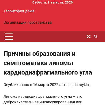
Перейти
Суббота, 8 августа, 2026
к
Территория дома
содержимому
Организация пространства
Причины образования и
симптоматика липомы
кардиодиафрагмального угла
Опубликовано в
16 марта 2022
автор:
pristroykin_
Липома кардиодиафрагмального угла – это
доброкачественная инкапсулированная или