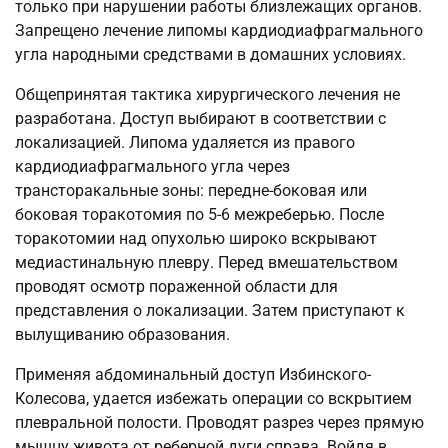
только при нарушении работы близлежащих органов.
Запрещено лечение липомы кардиодиафрагмального
угла народными средствами в домашних условиях.
Общепринятая тактика хирургического лечения не
разработана. Доступ выбирают в соответствии с
локализацией. Липома удаляется из правого
кардиодиафрагмального угла через
трансторакальные зоны: передне-боковая или
боковая торакотомия по 5-6 межреберью. После
торакотомии над опухолью широко вскрывают
медиастинальную плевру. Перед вмешательством
проводят осмотр пораженной области для
представления о локализации. Затем приступают к
вылущиванию образования.
Применяя абдоминальный доступ Избинского-
Колесова, удается избежать операции со вскрытием
плевральной полости. Проводят разрез через прямую
мышцу живота от реберной дуги справа. Войдя в