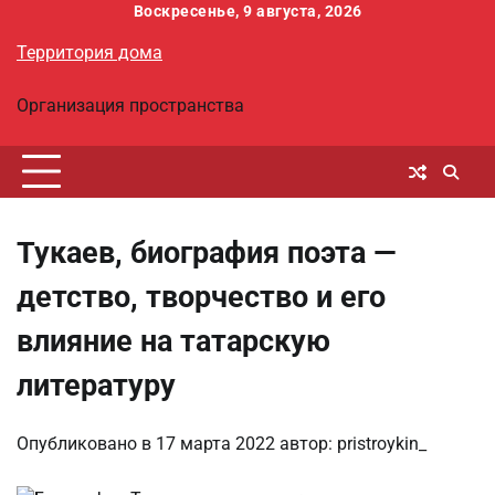
Перейти
Воскресенье, 9 августа, 2026
к
Территория дома
содержимому
Организация пространства
Тукаев, биография поэта —
детство, творчество и его
влияние на татарскую
литературу
Опубликовано в
17 марта 2022
автор:
pristroykin_