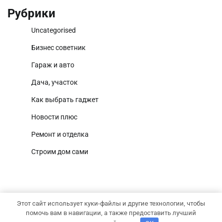
Рубрики
Uncategorised
Бизнес советник
Гараж и авто
Дача, участок
Как выбрать гаджет
Новости плюс
Ремонт и отделка
Строим дом сами
Этот сайт использует куки-файлы и другие технологии, чтобы
Copyright © 2026
Территория дома
Тема National
помочь вам в навигации, а также предоставить лучший
Newscast от
Adore Themes
.