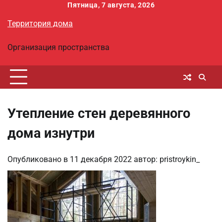
Перейти
Пятница, 7 августа, 2026
к
Территория дома
содержимому
Организация пространства
Утепление стен деревянного
дома изнутри
Опубликовано в
11 декабря 2022
автор:
pristroykin_