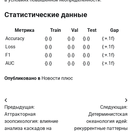
Статистические данные
Метрика
Train
Val
Test
Gap
Accuracy
{}.{}
{}.{}
{}.{}
{:+.1f}
Loss
{}.{}
{}.{}
{}.{}
{:+.1f}
F1
{}.{}
{}.{}
{}.{}
{:+.1f}
AUC
{}.{}
{}.{}
{}.{}
{:+.1f}
Опубликовано в
Новости плюс
Навигация
Предыдущая:
Следующая:
по
Аттракторная
Детерминистская
зоопсихология: влияние
океанология идей:
записям
анализа каскадов на
рекуррентные паттерны