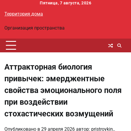
Перейти
Пятница, 7 августа, 2026
к
Территория дома
содержимому
Организация пространства
Аттракторная биология
привычек: эмерджентные
свойства эмоционального поля
при воздействии
стохастических возмущений
Опубликовано в
29 апреля 2026
автор:
pristroykin_