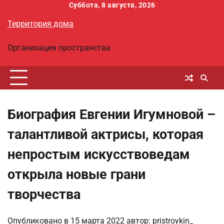
Перейти
Суббота, 8 августа, 2026
к
Территория дома
содержимому
Организация пространства
Биография Евгении Игумновой –
талантливой актрисы, которая
непростым искусствоведам
открыла новые грани
творчества
Опубликовано в
15 марта 2022
автор:
pristroykin_